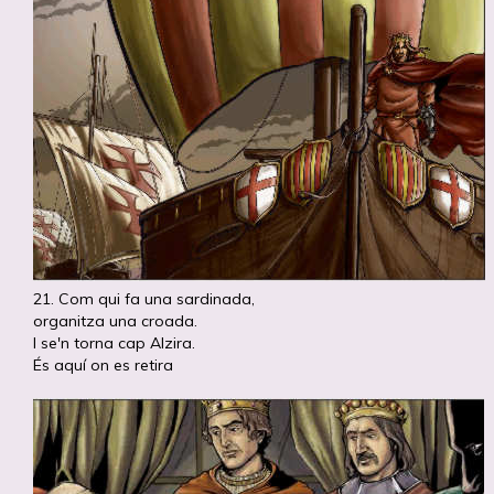
21. Com qui fa una sardinada,
organitza una croada.
I se'n torna cap Alzira.
És aquí on es retira