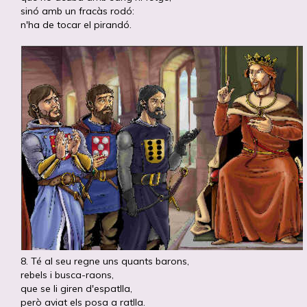
sinó amb un fracàs rodó:
n'ha de tocar el pirandó.
8. Té al seu regne uns quants barons,
rebels i busca-raons,
que se li giren d'espatlla,
però aviat els posa a ratlla.