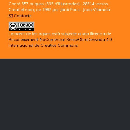
Conté 357 auques (335 d'il·lustrades) i 28314 versos
Creat el març de 1997 per Jordi Fons i Joan Vilamala
Contacte
La paret de les aques
està subjecte a una llicència de
Reconeixement-NoComercial-SenseObraDerivada 4.0
Internacional de Creative Commons