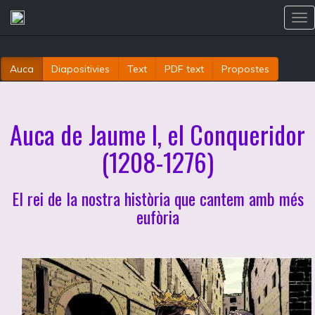
Tog
nav
Auca
Diapositivies
Text
PDF text
Propostes
Auca de Jaume I, el Conqueridor
(1208-1276)
El rei de la nostra història que cantem amb més
eufòria