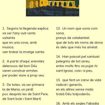
1. Segons la llegenda explica
13. Un nom que sona com
va ser l'any vuit-cents
sona,
vuitanta
prenys de catalanitat,
que en una cova, amb
que de tots els noms de dona
musica,
és dels que més ha arrelat.
van trobar la imatge santa.
14. Han passat pel santuari
2. A partir d'aquí, eremites
pelegrins de tot arreu,
delerosos del bon Déu
entre molts fins va pujar-hi
varen construir ermites
sant Ignasi, coix i a peu,
per poder viure a prop seu.
15. que fent un canvi de vida
3. De totes, va ser primera
radical i generós,
la de Maria, un jardí;
en els altres sense mida
poc després les de Sant Pere,
trobà Déu totpoderós.
de Sant Iscle i Sant Martí.
16. Amb els segles l'abadia