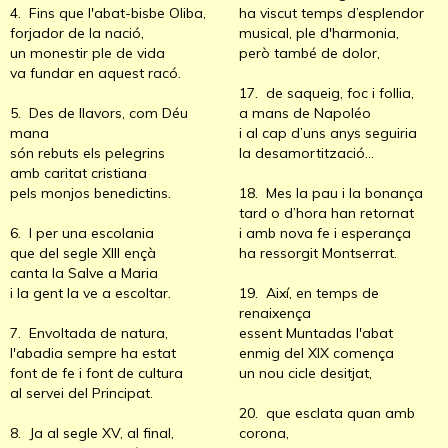
4. Fins que l'abat-bisbe Oliba,
ha viscut temps d’esplendor
forjador de la nació,
musical, ple d'harmonia,
un monestir ple de vida
però també de dolor,
va fundar en aquest racó.
17. de saqueig, foc i follia,
5. Des de llavors, com Déu
a mans de Napoléo
mana
i al cap d’uns anys seguiria
són rebuts els pelegrins
la desamortització...
amb caritat cristiana
pels monjos benedictins.
18. Mes la pau i la bonança
tard o d’hora han retornat
6. I per una escolania
i amb nova fe i esperança
que del segle XIII ençà
ha ressorgit Montserrat.
canta la Salve a Maria
i la gent la ve a escoltar.
19. Així, en temps de
renaixença
7. Envoltada de natura,
essent Muntadas l'abat
l'abadia sempre ha estat
enmig del XIX comença
font de fe i font de cultura
un nou cicle desitjat,
al servei del Principat.
20. que esclata quan amb
8. Ja al segle XV, al final,
corona,