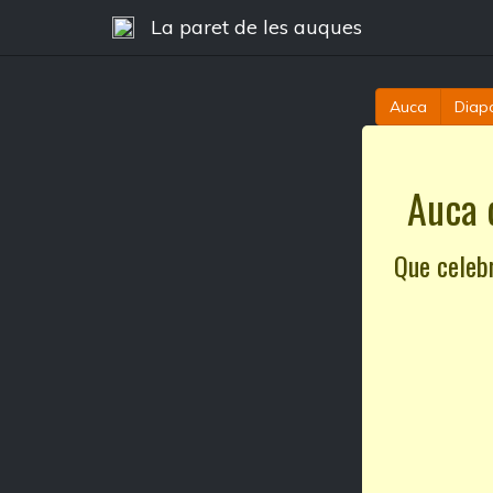
La paret de les auques
Auca
Diapo
Auca 
Que celebr