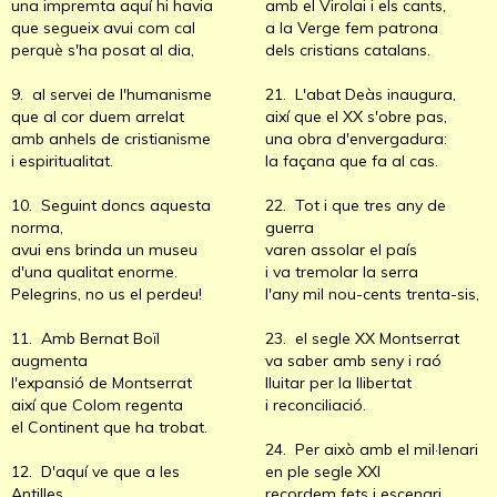
una impremta aquí hi havia
amb el Virolai i els cants,
que segueix avui com cal
a la Verge fem patrona
perquè s'ha posat al dia,
dels cristians catalans.
9. al servei de l'humanisme
21. L'abat Deàs inaugura,
que al cor duem arrelat
així que el XX s'obre pas,
amb anhels de cristianisme
una obra d'envergadura:
i espiritualitat.
la façana que fa al cas.
10. Seguint doncs aquesta
22. Tot i que tres any de
norma,
guerra
avui ens brinda un museu
varen assolar el país
d'una qualitat enorme.
i va tremolar la serra
Pelegrins, no us el perdeu!
l'any mil nou-cents trenta-sis,
11. Amb Bernat Boïl
23. el segle XX Montserrat
augmenta
va saber amb seny i raó
l'expansió de Montserrat
lluitar per la llibertat
així que Colom regenta
i reconciliació.
el Continent que ha trobat.
24. Per això amb el mil·lenari
12. D'aquí ve que a les
en ple segle XXI
Antilles
recordem fets i escenari