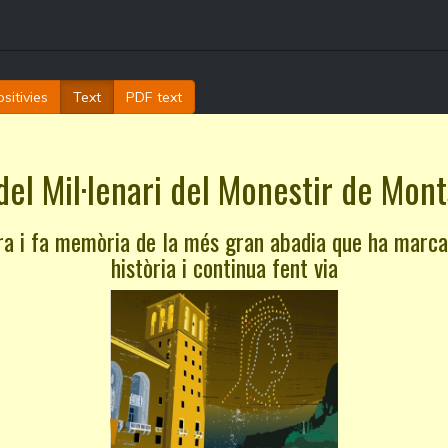
sitivies
Text
PDF text
del Mil·lenari del Monestir de Mont
a i fa memòria de la més gran abadia que ha marca
història i continua fent via