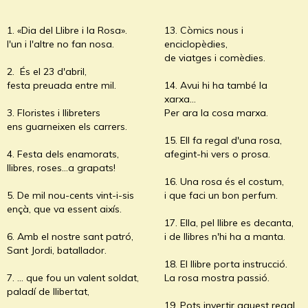
1. «Dia del Llibre i la Rosa».
13. Còmics nous i
l'un i l'altre no fan nosa.
enciclopèdies,
de viatges i comèdies.
2. És el 23 d'abril,
festa preuada entre mil.
14. Avui hi ha també la
xarxa…
3. Floristes i llibreters
Per ara la cosa marxa.
ens guarneixen els carrers.
15. Ell fa regal d'una rosa,
4. Festa dels enamorats,
afegint-hi vers o prosa.
llibres, roses…a grapats!
16. Una rosa és el costum,
5. De mil nou-cents vint-i-sis
i que faci un bon perfum.
ençà, que va essent aixís.
17. Ella, pel llibre es decanta,
6. Amb el nostre sant patró,
i de llibres n'hi ha a manta.
Sant Jordi, batallador.
18. El llibre porta instrucció.
7. ... que fou un valent soldat,
La rosa mostra passió.
paladí de llibertat,
19. Pots invertir aquest regal,