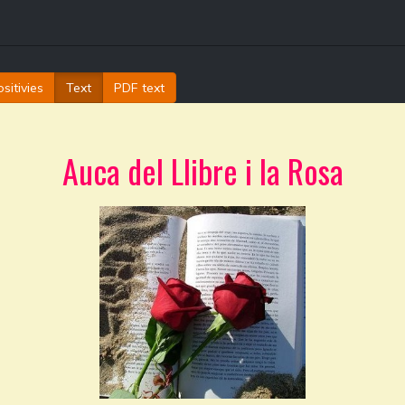
sitivies
Text
PDF text
Auca del Llibre i la Rosa