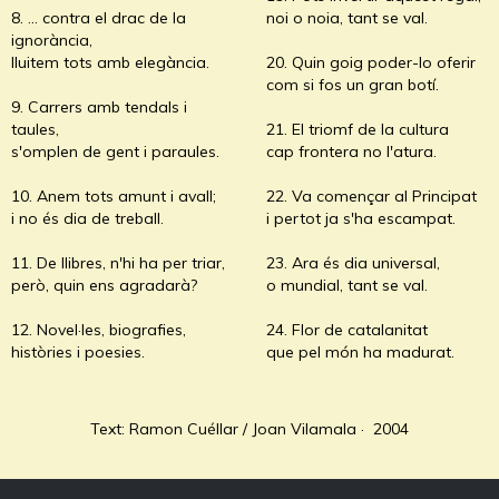
8. ... contra el drac de la
noi o noia, tant se val.
ignorància,
lluitem tots amb elegància.
20. Quin goig poder-lo oferir
com si fos un gran botí.
9. Carrers amb tendals i
taules,
21. El triomf de la cultura
s'omplen de gent i paraules.
cap frontera no l'atura.
10. Anem tots amunt i avall;
22. Va començar al Principat
i no és dia de treball.
i pertot ja s'ha escampat.
11. De llibres, n'hi ha per triar,
23. Ara és dia universal,
però, quin ens agradarà?
o mundial, tant se val.
12. Novel·les, biografies,
24. Flor de catalanitat
històries i poesies.
que pel món ha madurat.
Text: Ramon Cuéllar / Joan Vilamala · 2004