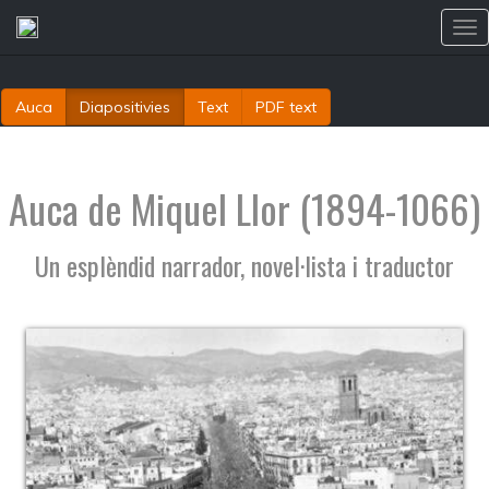
Tog
nav
Auca
Diapositivies
Text
PDF text
Auca de Miquel Llor (1894-1066)
Un esplèndid narrador, novel·lista i traductor