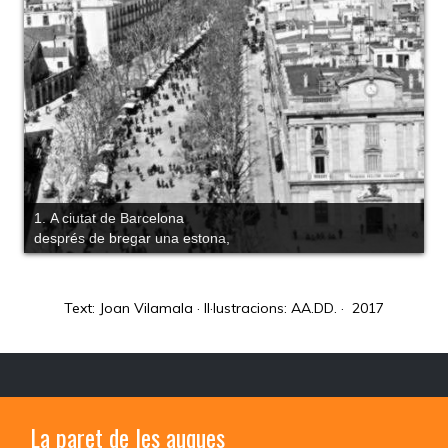
1. A ciutat de Barcelona
després de bregar una estona,
Text: Joan Vilamala · Il·lustracions: AA.DD. · 2017
La paret de les auques