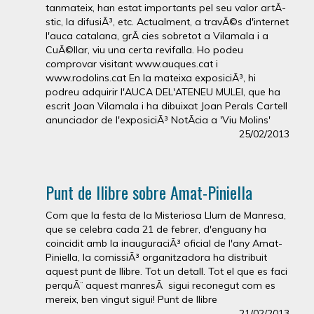
tanmateix, han estat importants pel seu valor artÃ­
stic, la difusiÃ³, etc. Actualment, a travÃ©s d'internet
l'auca catalana, grÃ cies sobretot a Vilamala i a
CuÃ©llar, viu una certa revifalla. Ho podeu
comprovar visitant www.auques.cat i
www.rodolins.cat En la mateixa exposiciÃ³, hi
podreu adquirir l'AUCA DEL'ATENEU MULEI, que ha
escrit Joan Vilamala i ha dibuixat Joan Perals Cartell
anunciador de l'exposiciÃ³ NotÃ­cia a 'Viu Molins'
25/02/2013
Punt de llibre sobre Amat-Piniella
Com que la festa de la Misteriosa Llum de Manresa,
que se celebra cada 21 de febrer, d'enguany ha
coincidit amb la inauguraciÃ³ oficial de l'any Amat-
Piniella, la comissiÃ³ organitzadora ha distribuit
aquest punt de llibre. Tot un detall. Tot el que es faci
perquÃ¨ aquest manresÃ sigui reconegut com es
mereix, ben vingut sigui! Punt de llibre
21/02/2013