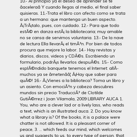
10.- Al principio ya el deseo de aprender se te
âaceleraâ Y cuando llegas al medio, el final saber
quisieras. 11.-Trata el libro con afecto como se trata
a un hermano: que mantenga un buen aspecto.
Â¡TrÃ¡talo, pues, con cuidado. 12.- Para que todo
estÃ© en danza estÃ¡ la bibliotecaria; muy amable
no se cansa de servirnos voluntaria. 13.- De la nave
de lectura Ella llevarÃ¡ el timÃ³n. Por bien de todos
procura que mejore la labor. 14.- Hay revistas y
diarios, discos, videos y CDÃ©s. Escribiendo un
formulario, podrÃ¡s llevarlos despuÃ©s. 15.- Como
esplÃ©ndido banquete tenemos el Internet: allÃ­
muchos ya se âmetenââ¦ Â¡Hay que saber para
quÃ©! 16.- Â¿Vienes a la biblioteca? Toma un libro y
un asiento. Con emociÃ³n y cabeza descubres
mundos sin precio TraducciÃ³ de Clotilde
GutiÃ©rrez i Joan Vilamala, 2009 LIBRARY AUCA 1.
You, who are a clever lad or a lively lass, who reads
a text, which is an illustrated auca. 2. Do you know
what a library is? Of the books, it is a palace were
chatter is not allowed. It is a pleasant corner of
peace, 3. ... which feeds our mind, which welcomes
us and suggests to us, to every type of person, that