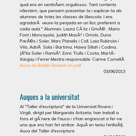
qual ens en sentirÃ­em orgullosos. Tant contents
nâestem, que pensem presentar-la i explicar-la als
alumnes de totes les classes de lâescola. I ens
agradarÃ veure-la penjada en un lloc preferent a
cada aula." Alumnes: Laura CÃ liz i GrivÃ© , Mario
Font i Moncayola, Judith MasÃ³ i Orriols, Duna
ParÃ©s i Soler, Marc Planells i Coll, Laia Rubirola i
Vila, AdriÃ Sala i Bartrina, Hawa Sillah i Codina,
JÃºlia Soler i RamiÃ³, Enric Trulls i Costa, MartÃ­
Xargay i Ferrer Mestra responsable: Carme CornellÃ
Auca de Baldiri Reixach en pdf
03/06/2013
Auques a la universitat
Al "Taller d'escriptura" de la Universiat Rovira i
Virgili, dirigit per Margarida Aritzeta, han treball a
fons el gÃ¨nere de l'auca i s'han engrescat a fer-ne
una que ens han fet arribar. AquÃ­ en teniu l'enllaÃ§:
Auca del Taller d'escriptura