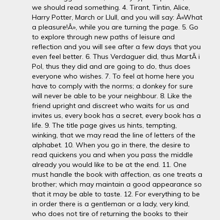
we should read something. 4. Tirant, Tintin, Alice,
Harry Potter, March or Llull, and you will say: Â«What
a pleasure!Â», while you are turning the page. 5. Go
to explore through new paths of leisure and
reflection and you will see after a few days that you
even feel better. 6. Thus Verdaguer did, thus MartÃ­ i
Pol, thus they did and are going to do, thus does
everyone who wishes. 7. To feel at home here you
have to comply with the norms; a donkey for sure
will never be able to be your neighbour. 8. Like the
friend upright and discreet who waits for us and
invites us, every book has a secret, every book has a
life. 9. The title page gives us hints, tempting,
winking, that we may read the line of letters of the
alphabet. 10. When you go in there, the desire to
read quickens you and when you pass the middle
already you would like to be at the end. 11. One
must handle the book with affection, as one treats a
brother; which may maintain a good appearance so
that it may be able to taste. 12. For everything to be
in order there is a gentleman or a lady, very kind,
who does not tire of returning the books to their