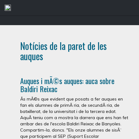
Notícies de la paret de les
auques
Auques i mÃ©s auques: auca sobre
Baldiri Reixac
Ãs mÃ©s que evident que posats a fer auques en
fan els alumnes de primÃ ria, de secundÃ ria, de
batxillerat, de la universitat i de la tercera edat.
AquÃ­ teniu com a mostra la darrera que ens han fet
arribar des de l'escola Baldiri Reixac de Banyoles.
Compartim-la, doncs. "Els onze alumnes de sisÃ¨
que participem al SEP (Suport Escolar