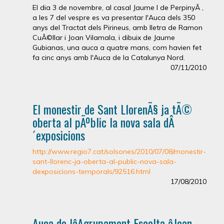
El dia 3 de novembre, al casal Jaume I de PerpinyÃ ,
a les 7 del vespre es va presentar l'Auca dels 350
anys del Tractat dels Pirineus, amb lletra de Ramon
CuÃ©llar i Joan Vilamala, i dibuix de Jaume
Gubianas, una auca a quatre mans, com havien fet
fa cinc anys amb l'Auca de la Catalunya Nord.
07/11/2010
El monestir de Sant LlorenÃ§ ja tÃ©
oberta al pÃºblic la nova sala dÂ
´exposicions
http://www.regio7.cat/solsones/2010/07/08/monestir-
sant-llorenc-ja-oberta-al-public-nova-sala-
dexposicions-temporals/92516.html
17/08/2010
Auca de lâAgrupament Escolta âJoan