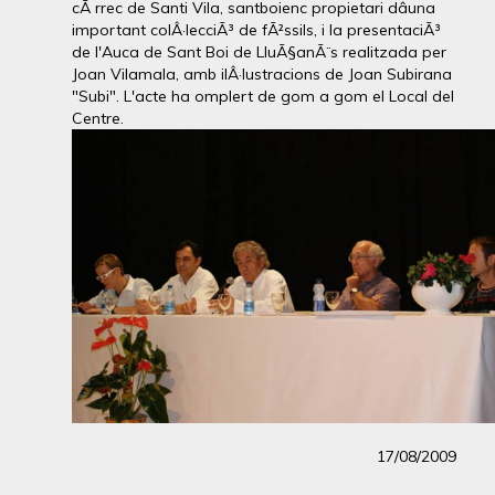
cÃ rrec de Santi Vila, santboienc propietari dâuna
important colÂ·lecciÃ³ de fÃ²ssils, i la presentaciÃ³
de l'Auca de Sant Boi de LluÃ§anÃ¨s realitzada per
Joan Vilamala, amb ilÂ·lustracions de Joan Subirana
"Subi". L'acte ha omplert de gom a gom el Local del
Centre.
17/08/2009