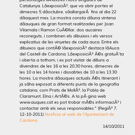
Catalunya. LâexposiciÃ³, que va obrir portes el
dimecres 5 dâoctubre, sâallargarÃ fins al dia 22
dâaquest mes. La mostra consta dâuna vintena
dâauques de gran format realitzades per Joan
Vilamala i Ramon CuÃ©llar, dos aucaires
reconeguts, i combinen els dibuixos i els versos
explicatius de les vinyetes de cada auca. Entre els
dibuixos que contÃ© lâexposiciÃ³ destaca lâAuca
del Castell de Cardona. LâexposiciÃ³ Ã©s gratuÃ¯ta
i oberta a tothom, i es pot visitar de dilluns a
divendres de les 16 a les 20.30 hores, dimecres de
les 10 a les 14 hores i dissabtes de 10 a les 13.30
hores. La mostra dâauques actuals Ã©s itinerant i
ja sâha exposat a diferents punts de la geografia
catalana, com Prats de MollÃ³, la Pobla de
Claramunt, Elna i ArtÃ©s. A la pÃ gina web
www.auques.cat es pot trobar mÃ©s informaciÃ³ i
contactar amb els seus responsables." (RegiÃ³ 7,
12-10-2011)
NotÃ­cia al web de l'Ajuntament de
Cardona
14/10/2011