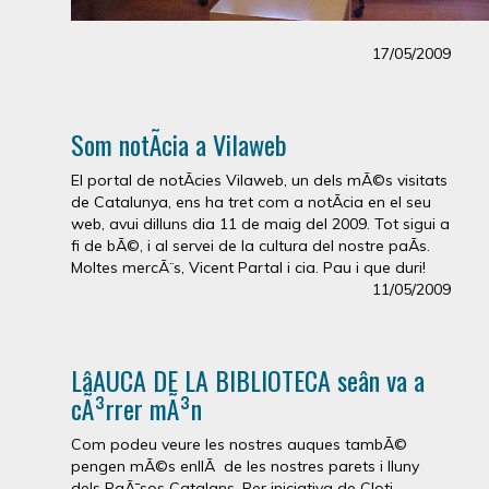
17/05/2009
Som notÃ­cia a Vilaweb
El portal de notÃ­cies Vilaweb, un dels mÃ©s visitats
de Catalunya, ens ha tret com a notÃ­cia en el seu
web, avui dilluns dia 11 de maig del 2009. Tot sigui a
fi de bÃ©, i al servei de la cultura del nostre paÃ­s.
Moltes mercÃ¨s, Vicent Partal i cia. Pau i que duri!
11/05/2009
LâAUCA DE LA BIBLIOTECA seân va a
cÃ³rrer mÃ³n
Com podeu veure les nostres auques tambÃ©
pengen mÃ©s enllÃ de les nostres parets i lluny
dels PaÃ¯sos Catalans. Per iniciativa de Cloti