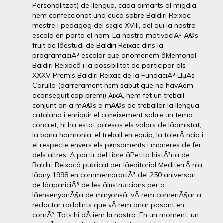
Personalitzat) de llengua, cada dimarts al migdia,
hem confeccionat una auca sobre Baldiri Reixac,
mestre i pedagog del segle XVIII, del qui la nostra
escola en porta el nom. La nostra motivaciÃ³ Ã©s
fruit de lâestudi de Baldiri Reixac dins la
programaciÃ³ escolar que anomenem âMemorial
Baldiri Reixacâ i la possibilitat de participar als
XXXV Premis Baldiri Reixac de la FundaciÃ³ LluÃ­s
Carulla (darrerament hem sabut que no havÃ­em
aconseguit cap premi) AixÃ­, hem fet un treball
conjunt on a mÃ©s a mÃ©s de treballar la llengua
catalana i enriquir el coneixement sobre un tema
concret, hi ha estat palesos els valors de lâamistat,
la bona harmonia, el treball en equip, la tolerÃ ncia i
el respecte envers els pensaments i maneres de fer
dels altres. A partir del llibre âPetita histÃ²ria de
Baldiri Reixacâ publicat per lâeditorial MediterrÃ nia
lâany 1998 en commemoraciÃ³ del 250 aniversari
de lâapariciÃ³ de les âInstruccions per a
lâensenyanÃ§a de minyonsâ, vÃ rem comenÃ§ar a
redactar rodolints que vÃ rem anar posant en
comÃº. Tots hi dÃ¨iem la nostra. En un moment, un