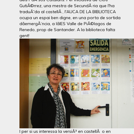
GutiÃ©rrez, una mestra de SecundÃ ria que l'ha
traduÃ¯da al castellÃ , l'AUCA DE LA BIBLIOTECA
ocupa un espai ben digne, en una porta de sortida
dâemergÃ¨ncia, a lâIES Valle de PiÃ©lagos de
Renedo, prop de Santander. A la biblioteca falta
gent!
I per si us interessa la versiÃ³ en castellÃ o en