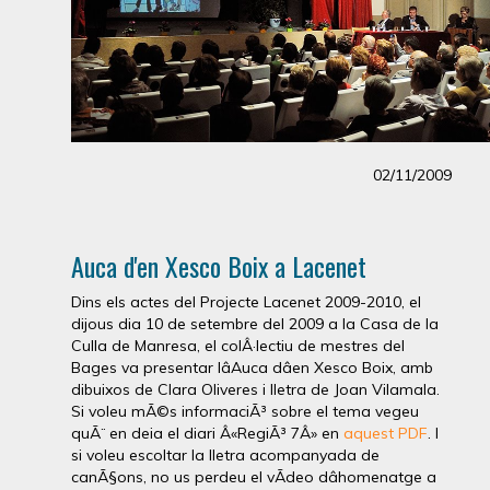
02/11/2009
Auca d'en Xesco Boix a Lacenet
Dins els actes del Projecte Lacenet 2009-2010, el
dijous dia 10 de setembre del 2009 a la Casa de la
Culla de Manresa, el colÂ·lectiu de mestres del
Bages va presentar lâAuca dâen Xesco Boix, amb
dibuixos de Clara Oliveres i lletra de Joan Vilamala.
Si voleu mÃ©s informaciÃ³ sobre el tema vegeu
quÃ¨ en deia el diari Â«RegiÃ³ 7Â» en
aquest PDF
. I
si voleu escoltar la lletra acompanyada de
canÃ§ons, no us perdeu el vÃ­deo dâhomenatge a