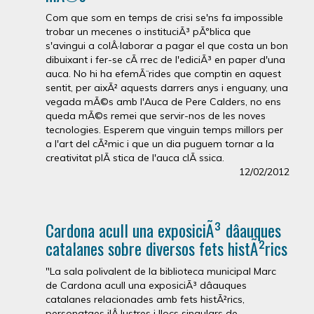
Com que som en temps de crisi se'ns fa impossible
trobar un mecenes o instituciÃ³ pÃºblica que
s'avingui a colÂ·laborar a pagar el que costa un bon
dibuixant i fer-se cÃ rrec de l'ediciÃ³ en paper d'una
auca. No hi ha efemÃ¨rides que comptin en aquest
sentit, per aixÃ² aquests darrers anys i enguany, una
vegada mÃ©s amb l'Auca de Pere Calders, no ens
queda mÃ©s remei que servir-nos de les noves
tecnologies. Esperem que vinguin temps millors per
a l'art del cÃ²mic i que un dia puguem tornar a la
creativitat plÃ stica de l'auca clÃ ssica.
12/02/2012
Cardona acull una exposiciÃ³ dâauques
catalanes sobre diversos fets histÃ²rics
"La sala polivalent de la biblioteca municipal Marc
de Cardona acull una exposiciÃ³ dâauques
catalanes relacionades amb fets histÃ²rics,
personatges ilÂ·lustres i llocs singulars de