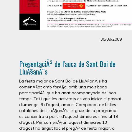
30/09/2009
PresentaciÃ³ de l'auca de Sant Boi de
LluÃ§anÃ¨s
La festa major de Sant Boi de LluÃ§anÃ¨s ha
comenÃ§at amb forÃ§a, amb una molt bona
participaciÃ³, que ha anat acompanyada del bon
temps. Tot i que les activitats es van iniciar el passat
diumenge, 9 d'agost, amb el Campionat de bitlles
catalanes del LluÃ§anÃ¨s, el gruix de la programa
es concentra a partir d'aquest dimecres i fins al 19
d'agost. Per comenÃ§ar, aquest dimecres 13
d'agost ha tingut lloc el pregÃ³ de festa major, a