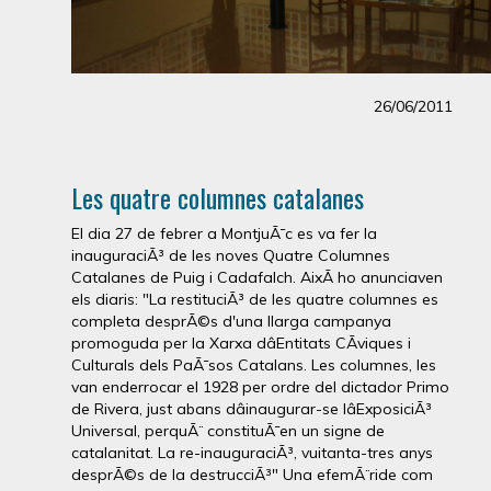
26/06/2011
Les quatre columnes catalanes
El dia 27 de febrer a MontjuÃ¯c es va fer la
inauguraciÃ³ de les noves Quatre Columnes
Catalanes de Puig i Cadafalch. AixÃ­ ho anunciaven
els diaris: "La restituciÃ³ de les quatre columnes es
completa desprÃ©s d'una llarga campanya
promoguda per la Xarxa dâEntitats CÃ­viques i
Culturals dels PaÃ¯sos Catalans. Les columnes, les
van enderrocar el 1928 per ordre del dictador Primo
de Rivera, just abans dâinaugurar-se lâExposiciÃ³
Universal, perquÃ¨ constituÃ¯en un signe de
catalanitat. La re-inauguraciÃ³, vuitanta-tres anys
desprÃ©s de la destrucciÃ³" Una efemÃ¨ride com