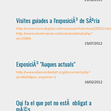
Visites guiades a l'exposiciÃ³ de SÃºria
http://www.naciodigital.cat/manresainfo/noticia/28321/vil
http://www.elsetmanari.cat/noticies/detail.php?
id=10944
15/07/2012
ExposiciÃ³ "Auques actuals"
http://www.vilassardedalt.org/document.php?
id=4644&per_imprimir=1
16/02/2012
Qui fa el que pot no estÃ obligat a
mÃ©s