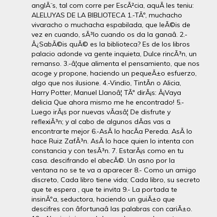
anglÃ¨s, tal com corre per EscÃ²cia, aquÃ­ les teniu:
ALELUYAS DE LA BIBLIOTECA 1.-TÃº, muchacho
vivaracho o muchacha espabilada, que leÃ©is de
vez en cuando, sÃ³lo cuando os da la ganaâ. 2.-
Â¿SabÃ©is quÃ© es la biblioteca? Es de los libros
palacio adonde va gente inquieta, Dulce rincÃ³n, un
remanso. 3.-â¦que alimenta el pensamiento, que nos
acoge y propone, haciendo un pequeÃ±o esfuerzo,
algo que nos ilusione. 4.-Vindio, TintÃ­n o Alicia,
Harry Potter, Manuel Llanoâ¦ TÃº dirÃ¡s: Â¡Vaya
delicia Que ahora mismo me he encontrado! 5.-
Luego irÃ¡s por nuevas vÃ­asâ¦ De disfrute y
reflexiÃ³n; y al cabo de algunos dÃ­as vas a
encontrarte mejor 6.-AsÃ­ lo hacÃ­a Pereda. AsÃ­ lo
hace Ruiz ZafÃ³n. AsÃ­ lo hace quien lo intenta con
constancia y con tesÃ³n. 7. EstarÃ¡s como en tu
casa. descifrando el abecÃ©. Un asno por la
ventana no se te va a aparecer 8.- Como un amigo
discreto, Cada libro tiene vida; Cada libro, su secreto
que te espera , que te invita 9.- La portada te
insinÃºa, seductora, haciendo un guiÃ±o que
descifres con âfortunaâ las palabras con cariÃ±o.