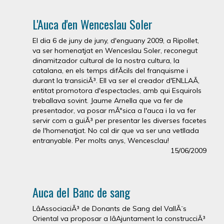
L'Auca d'en Wenceslau Soler
El dia 6 de juny de juny, d'enguany 2009, a Ripollet,
va ser homenatjat en Wenceslau Soler, reconegut
dinamitzador cultural de la nostra cultura, la
catalana, en els temps difÃ­cils del franquisme i
durant la transiciÃ³. Ell va ser el creador d'ENLLAÃ,
entitat promotora d'espectacles, amb qui Esquirols
treballava sovint. Jaume Arnella que va fer de
presentador, va posar mÃºsica a l'auca i la va fer
servir com a guiÃ³ per presentar les diverses facetes
de l'homenatjat. No cal dir que va ser una vetllada
entranyable. Per molts anys, Wencesclau!
15/06/2009
Auca del Banc de sang
LâAssociaciÃ³ de Donants de Sang del VallÃ¨s
Oriental va proposar a lâAjuntament la construcciÃ³