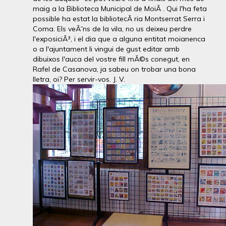
maig a la Biblioteca Municipal de MoiÃ . Qui l'ha feta
possible ha estat la bibliotecÃ ria Montserrat Serra i
Coma. Els veÃ¯ns de la vila, no us deixeu perdre
l'exposiciÃ³, i el dia que a alguna entitat moianenca
o a l'ajuntament li vingui de gust editar amb
dibuixos l'auca del vostre fill mÃ©s conegut, en
Rafel de Casanova, ja sabeu on trobar una bona
lletra, oi? Per servir-vos. J. V.