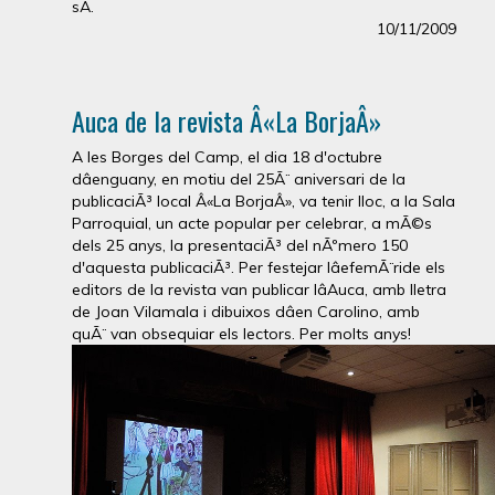
sÃ­.
10/11/2009
Auca de la revista Â«La BorjaÂ»
A les Borges del Camp, el dia 18 d'octubre
dâenguany, en motiu del 25Ã¨ aniversari de la
publicaciÃ³ local Â«La BorjaÂ», va tenir lloc, a la Sala
Parroquial, un acte popular per celebrar, a mÃ©s
dels 25 anys, la presentaciÃ³ del nÃºmero 150
d'aquesta publicaciÃ³. Per festejar lâefemÃ¨ride els
editors de la revista van publicar lâAuca, amb lletra
de Joan Vilamala i dibuixos dâen Carolino, amb
quÃ¨ van obsequiar els lectors. Per molts anys!