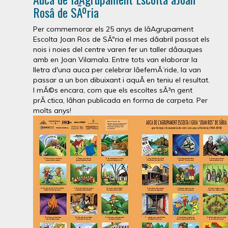
Rosâ de SÃºria
Per commemorar els 25 anys de lâAgrupament
Escolta Joan Ros de SÃºria el mes dâabril passat els
nois i noies del centre varen fer un taller dâauques
amb en Joan Vilamala. Entre tots van elaborar la
lletra d'una auca per celebrar lâefemÃ¨ride, la van
passar a un bon dibuixant i aquÃ­ en teniu el resultat.
I mÃ©s encara, com que els escoltes sÃ³n gent
prÃ ctica, lâhan publicada en forma de carpeta. Per
molts anys!