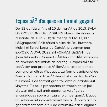
24/04/2013
ExposiciÃ³ d'auques en format gegant
Del 22 de febrer fins al 10 de marÃ§ de 2013. SALA
D'EXPOSICIONS DE L'AGRUPA. Horari: de dilluns a
dissabte, de 18 a 20 h; diumenge d'11a 13,30 h.
LâAgrupaciÃ³ FolklÃ²rica Molins de Rei, lâAteneu
Mulei i el Servei Local de CatalÃ presenten una
EXPOSICIÃ D'AUQUES EN FORMAT GEGANT, de
Joan Vilamala i Ramon CuÃ©llar amb ilÂ·lustracions
de diversos dibuixants de prestigi. L'exposiciÃ³ fa
conÃ¨ixer una producciÃ³ literÃ ria catalana molt
comuna en altres Ã¨poques. La forma tradicional de
l'auca, de molta difusiÃ³ durant el s. xix, fou la d'un
full imprÃ¨s de format gran foli amb quaranta-vuit
vinyetes. Els seus precedents es troben en un joc
d'atzar del s. xvii amb quaranta-vuit figures
encasellades sobre un tauler o un pergamÃ­. L'auca
ha sobreviscut incidentalment fins a l'Ã¨poca actual,
generalment com a full de circumstÃ ncies; algunes,