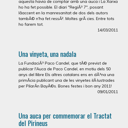
aquesta havia de comptar amb una auca i La Xarxa
ho ha fet possible. El diari "RegiÃ³ 7", posant
lâaccent en la manresanitat de dos dels autors
tambÃ© n'ha fet ressÃ². Moltes grÃ cies. Entre tots
ho farem tot.
14/03/2011
Una vinyeta, una nadala
La FundaciÃ³ Paco Candel, que tÃ© previst de
publicar l'Auca de Paco Candel, en motiu dels 50
anys del llibre Els altres catalans ens en dÃ³na una
primÃ­cia publicant una de les vinyetes ilÂ·lustrades
per PilarÃ­n BayÃ©s. Bones festes i bon any 2011!
09/01/2011
Una auca per commemorar el Tractat
del Pirineus