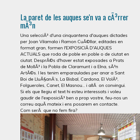
La paret de les auques se'n va a cÃ³rrer
mÃ³n
Una selecciÃ³ d'una cinquantena d'auques dictades
per Joan Vilamala i Ramon CuÃ©llar, editades en
format gran, formen l'EXPOSICIÃ D'AUQUES
ACTUALS que roda de poble en poble o de ciutat en
ciutat. DesprÃ©s d'haver estat exposades a Prats
de MollÃ³ i la Pobla de Claramunt i a Elna, sÃ³n
ArtÃ©s. I les tenim emparaulades per anar a Sant
Boi de LluÃ§anÃ¨s, La Bisbal, Cardona, El VolÃ³,
Folgueroles, Canet, El Masnou... i allÃ on convingui.
Si els que llegiu el text hi esteu interessats i voleu
gaudir de l'exposiciÃ³ ben a prop vostre, feu-nos un
correu aquÃ­ mateix i ens posarem en contacte.
Com serÃ que no fem fira?