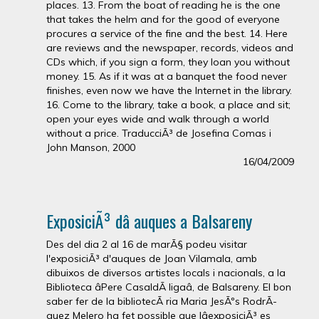
places. 13. From the boat of reading he is the one
that takes the helm and for the good of everyone
procures a service of the fine and the best. 14. Here
are reviews and the newspaper, records, videos and
CDs which, if you sign a form, they loan you without
money. 15. As if it was at a banquet the food never
finishes, even now we have the Internet in the library.
16. Come to the library, take a book, a place and sit;
open your eyes wide and walk through a world
without a price. TraducciÃ³ de Josefina Comas i
John Manson, 2000
16/04/2009
ExposiciÃ³ dâ auques a Balsareny
Des del dia 2 al 16 de marÃ§ podeu visitar
l'exposiciÃ³ d'auques de Joan Vilamala, amb
dibuixos de diversos artistes locals i nacionals, a la
Biblioteca âPere CasaldÃ ligaâ, de Balsareny. El bon
saber fer de la bibliotecÃ ria Maria JesÃºs RodrÃ­
guez Melero ha fet possible que lâexposiciÃ³ es