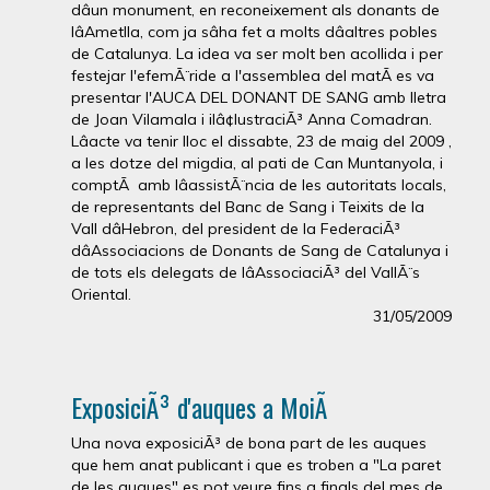
dâun monument, en reconeixement als donants de
lâAmetlla, com ja sâha fet a molts dâaltres pobles
de Catalunya. La idea va ser molt ben acollida i per
festejar l'efemÃ¨ride a l'assemblea del matÃ­ es va
presentar l'AUCA DEL DONANT DE SANG amb lletra
de Joan Vilamala i ilâ¢lustraciÃ³ Anna Comadran.
Lâacte va tenir lloc el dissabte, 23 de maig del 2009 ,
a les dotze del migdia, al pati de Can Muntanyola, i
comptÃ amb lâassistÃ¨ncia de les autoritats locals,
de representants del Banc de Sang i Teixits de la
Vall dâHebron, del president de la FederaciÃ³
dâAssociacions de Donants de Sang de Catalunya i
de tots els delegats de lâAssociaciÃ³ del VallÃ¨s
Oriental.
31/05/2009
ExposiciÃ³ d'auques a MoiÃ
Una nova exposiciÃ³ de bona part de les auques
que hem anat publicant i que es troben a "La paret
de les auques" es pot veure fins a finals del mes de