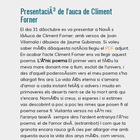
PresentaciÃ³ de l'auca de Climent
Forner
El dia 31 dâoctubre es va presentar a NavÃ s
lâAuca de Climent Forner, amb versos de Joan
Vilamala i dibuixos de Jaume Gubianas. Si voleu
saber mÃ©s dâaquesta notÃ­cia llegiu el
PDF
adjunt.
En acabar l'acte Climent Forner ens va llegir aquest
poema.
L'Ãºnic poema
El primer vers el fÃ©u la
meva mare donant-me a llum, esclat de l'univers, i
des d'aquell poderosÃ­ssim vers el meu poema s'ha
allargat fins ara. La vida Ã©s eterna si s'amara
d'amor a cada instant feliÃ§ o advers i muda en
primaveres els deserts rient-se de la mort amb qui
s'encara. NomÃ©s si creus, si esperes i si estimes
vas descobrint a poc a poc les rimes que posen fi al
poema sense fi. Vuitanta versos no sÃ³n res:
l'aranya teixirÃ sempre dins l'ardent entranya l'Ãºnic
poema, el de l'amor divÃ­. (estrambot) I com que la
granota encara rauca grÃ cies per allargar-me amb
aquesta auca la vida dos anys mÃ©s, com versos,