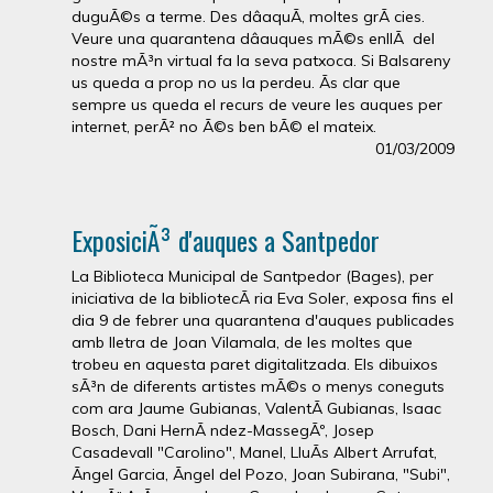
duguÃ©s a terme. Des dâaquÃ­, moltes grÃ cies.
Veure una quarantena dâauques mÃ©s enllÃ del
nostre mÃ³n virtual fa la seva patxoca. Si Balsareny
us queda a prop no us la perdeu. Ãs clar que
sempre us queda el recurs de veure les auques per
internet, perÃ² no Ã©s ben bÃ© el mateix.
01/03/2009
ExposiciÃ³ d'auques a Santpedor
La Biblioteca Municipal de Santpedor (Bages), per
iniciativa de la bibliotecÃ ria Eva Soler, exposa fins el
dia 9 de febrer una quarantena d'auques publicades
amb lletra de Joan Vilamala, de les moltes que
trobeu en aquesta paret digitalitzada. Els dibuixos
sÃ³n de diferents artistes mÃ©s o menys coneguts
com ara Jaume Gubianas, ValentÃ­ Gubianas, Isaac
Bosch, Dani HernÃ ndez-MassegÃº, Josep
Casadevall "Carolino", Manel, LluÃ­s Albert Arrufat,
Ãngel Garcia, Ãngel del Pozo, Joan Subirana, "Subi",