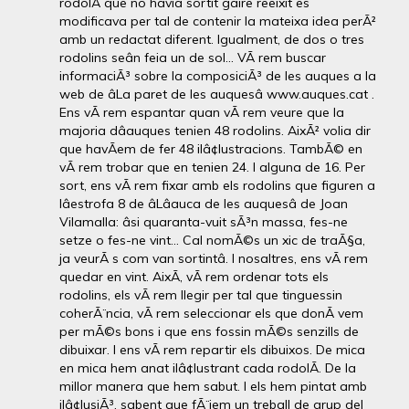
rodolÃ­ que no havia sortit gaire reeixit es
modificava per tal de contenir la mateixa idea perÃ²
amb un redactat diferent. Igualment, de dos o tres
rodolins seân feia un de sol... VÃ rem buscar
informaciÃ³ sobre la composiciÃ³ de les auques a la
web de âLa paret de les auquesâ www.auques.cat .
Ens vÃ rem espantar quan vÃ rem veure que la
majoria dâauques tenien 48 rodolins. AixÃ² volia dir
que havÃ­em de fer 48 ilâ¢lustracions. TambÃ© en
vÃ rem trobar que en tenien 24. I alguna de 16. Per
sort, ens vÃ rem fixar amb els rodolins que figuren a
lâestrofa 8 de âLâauca de les auquesâ de Joan
Vilamalla: âsi quaranta-vuit sÃ³n massa, fes-ne
setze o fes-ne vint... Cal nomÃ©s un xic de traÃ§a,
ja veurÃ s com van sortintâ. I nosaltres, ens vÃ rem
quedar en vint. AixÃ­, vÃ rem ordenar tots els
rodolins, els vÃ rem llegir per tal que tinguessin
coherÃ¨ncia, vÃ rem seleccionar els que donÃ vem
per mÃ©s bons i que ens fossin mÃ©s senzills de
dibuixar. I ens vÃ rem repartir els dibuixos. De mica
en mica hem anat ilâ¢lustrant cada rodolÃ­. De la
millor manera que hem sabut. I els hem pintat amb
ilâ¢lusiÃ³, sabent que fÃ¨iem un treball de grup del