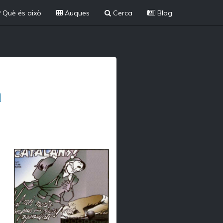
Què és això
Auques
Cerca
Blog
a