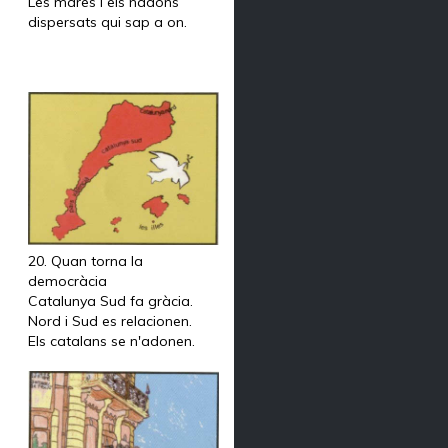
Les mares i els nadons
dispersats qui sap a on.
20. Quan torna la
democràcia
Catalunya Sud fa gràcia.
Nord i Sud es relacionen.
Els catalans se n'adonen.