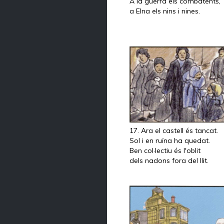
A la guerra els combatents,
a Elna els nins i nines.
17. Ara el castell és tancat.
Sol i en ruïna ha quedat.
Ben col·lectiu és l'oblit
dels nadons fora del llit.