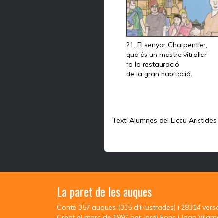
21. El senyor Charpentier,
que és un mestre vitraller
fa la restauració
de la gran habitació.
Text: Alumnes del Liceu Aristides 
La paret de les auques
Conté 357 auques (335 d'il·lustrades) i 28314 vers
Creat el març de 1997 per Jordi Fons i Joan Vilam