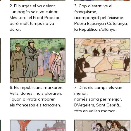
2. El burgès el va deixar
3. Cop d'estat, ve el
i un pagès se'n va cuidar.
franquisme,
Més tard, el Front Popular,
acompanyat pel feixisme.
però molt temps no va
Pobra Espanya i Catalunya,
durar.
la República s'allunya.
6. Els republicans marxaren.
7. Dins els camps els van
Vells, dones i nois ploraren,
menar;
i quan a Prats arribaren
només sorra per menjar.
els francesos els tancaren.
D'Argelers, Sant Cebrià...
tots en volien marxar.