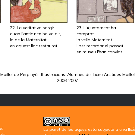
22. La veritat va sorgir
23. L'Ajuntament ha
quan l'antic nen ho va dir,
comprat
lo de la Maternitat
la vella Maternitat
en aquest lloc restaurat.
i per recordar el passat
en museu l'han canviat.
Maillol de Perpinyà · Il·lustracions: Alumnes del Liceu Aristides Maillo
2006-2007
os
La paret de les aques
està subjecte a una llic
ala