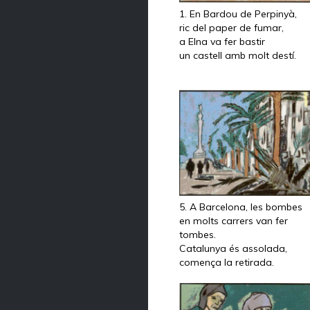
1. En Bardou de Perpinyà,
ric del paper de fumar,
a Elna va fer bastir
un castell amb molt destí.
5. A Barcelona, les bombes
en molts carrers van fer
tombes.
Catalunya és assolada,
comença la retirada.