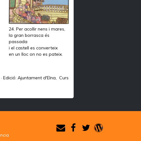
24. Per acollir nens i mares,
la gran borrasca és
passada
i el castell es converteix
en un lloc on no es pateix.
l · Edició: Ajuntament d'Elna, Curs
ència