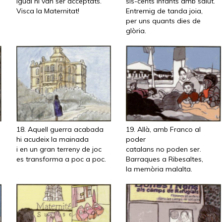
igual hi van ser acceptats.
sis-cents infants amb salut.
Visca la Maternitat!
Entremig de tanda joia,
per uns quants dies de
glòria.
18. Aquell guerra acabada
19. Allà, amb Franco al
hi acudeix la mainada
poder
i en un gran terreny de joc
catalans no poden ser.
es transforma a poc a poc.
Barraques a Ribesaltes,
la memòria malalta.