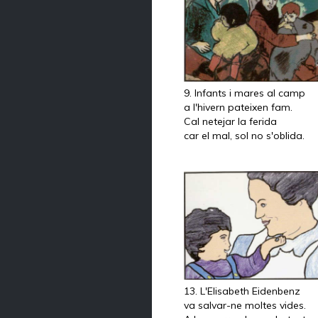
9. Infants i mares al camp
a l'hivern pateixen fam.
Cal netejar la ferida
car el mal, sol no s'oblida.
13. L'Elisabeth Eidenbenz
va salvar-ne moltes vides.