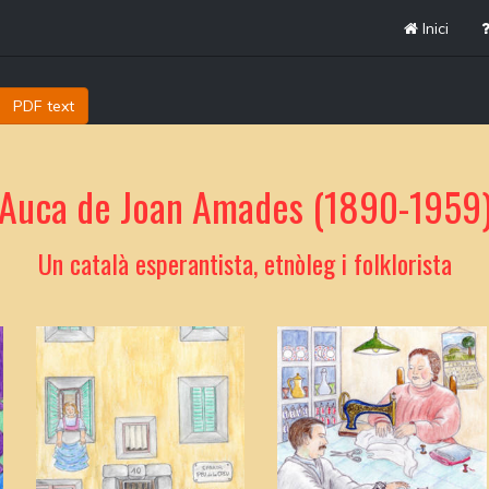
Inici
PDF text
Auca de Joan Amades (1890-1959
Un català esperantista, etnòleg i folklorista