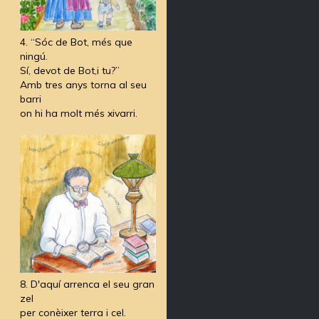
4. “Sóc de Bot, més que
ningú.
Sí, devot de Bot,i tu?”
Amb tres anys torna al seu
barri
on hi ha molt més xivarri.
8. D'aquí arrenca el seu gran
zel
per conèixer terra i cel.