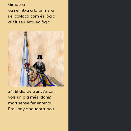
Gimpera
va i el fitxa a la primera,
i el col·loca com és lògic
al Museu Arqueològic.
24. El dia de Sant Antoni,
vols un dia més idoni?,
morí sense fer enrenou.
Era l'any cinquanta-nou.