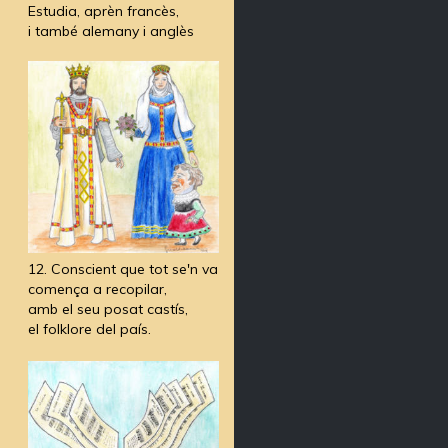
Estudia, aprèn francès,
i també alemany i anglès
12. Conscient que tot se'n va
comença a recopilar,
amb el seu posat castís,
el folklore del país.