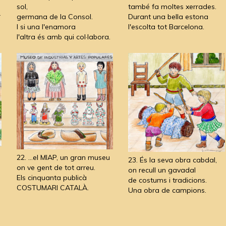
sol,
també fa moltes xerrades.
r
germana de la Consol.
Durant una bella estona
I si una l'enamora
l'escolta tot Barcelona.
l'altra és amb qui col·labora.
22. ...el MIAP, un gran museu
23. És la seva obra cabdal,
on ve gent de tot arreu.
on recull un gavadal
Els cinquanta publicà
de costums i tradicions.
COSTUMARI CATALÀ.
Una obra de campions.