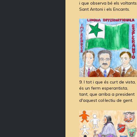
i que observa bé els voltants
Sant Antoni i els Encants.
9. I tot i que és curt de vista,
és un ferm esperantista,
tant, que arriba a president
d'aquest col·lectiu de gent.